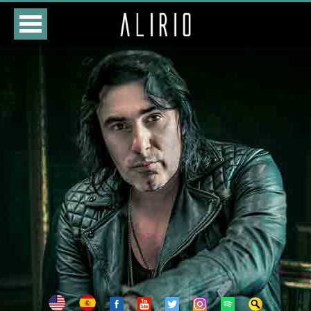
HOME
CURSO
LOJA
AGENDA
BIOGRAFIA
DISCOGRAFIA
FOTOS
VÍDEOS
CONTATOS