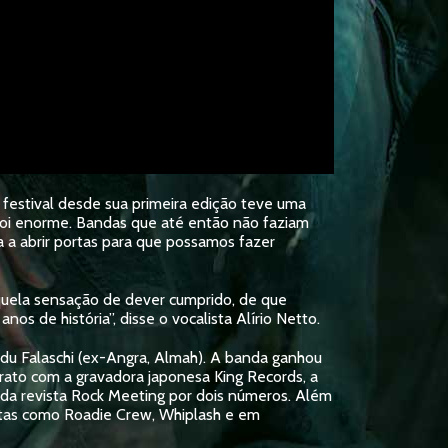
 festival desde sua primeira edição teve uma
 foi enorme. Bandas que até então não faziam
a a abrir portas para que possamos fazer
aquela sensação de dever cumprido, de que
s de história”, disse o vocalista Alírio Netto.
Edu Falaschi (ex-Angra, Almah). A banda ganhou
trato com a gravadora japonesa King Records, a
a da revista Rock Meeting por dois números. Além
istas como Roadie Crew, Whiplash e em