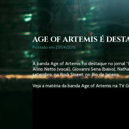
AGE OF ARTEMIS É DES
Postado em 27/04/2015
A banda Age of Artemis foi destaque no jornal “
Alírio Netto (vocal), Giovanni Sena (baixo), Nath
setembro, na Rock Street, no Rio de Janeiro.
Veja a matéria da banda Age of Artemis na TV G