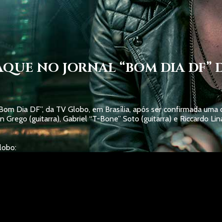
TAQUE NO JORNAL “BOM DIA DF” 
Bom Dia DF”, da TV Globo, em Brasília, após ser confirmada uma 
an Grego (guitarra), Gabriel “T-Bone” Soto (guitarra) e Riccardo Li
lobo: