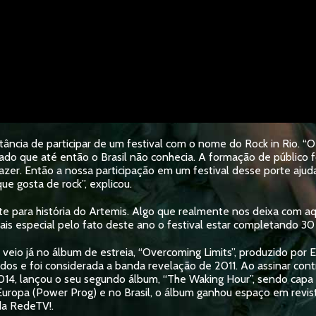
ância de participar de um festival com o nome do Rock in Rio. “O
cado que até então o Brasil não conhecia. A formação de público
azer. Então a nossa participação em um festival desse porte ajud
ue gosta de rock”, explicou.
nte para história do Artemis. Algo que realmente nos deixa com 
s especial pelo fato deste ano o festival estar completando 30 ano
eio já no álbum de estreia, “Overcoming Limits”, produzido por 
ados e foi considerada a banda revelação de 2011. Ao assinar con
m 2014, lançou o seu segundo álbum, “The Waking Hour”, sendo cap
, Europa (Power Prog) e no Brasil, o álbum ganhou espaço em rev
da RedeTV!.