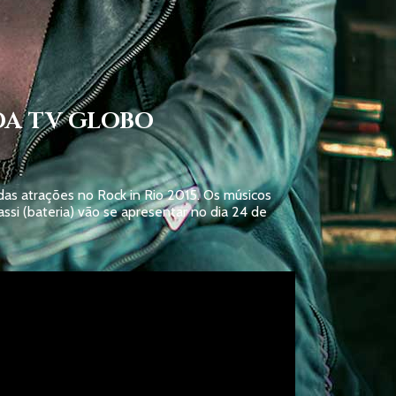
DA TV GLOBO
das atrações no Rock in Rio 2015. Os músicos
nassi (bateria) vão se apresentar no dia 24 de