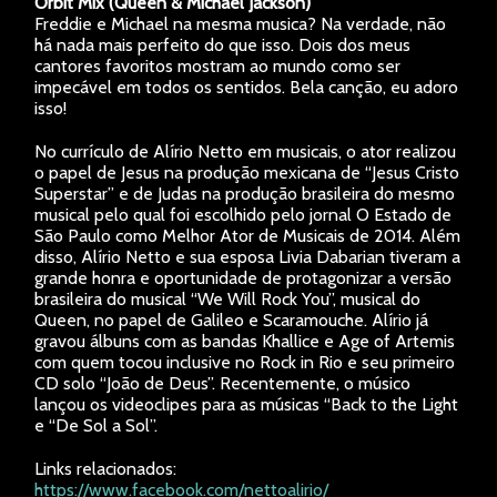
Orbit Mix (Queen & Michael Jackson)
Freddie e Michael na mesma musica? Na verdade, não
há nada mais perfeito do que isso. Dois dos meus
cantores favoritos mostram ao mundo como ser
impecável em todos os sentidos. Bela canção, eu adoro
isso!
No currículo de Alírio Netto em musicais, o ator realizou
o papel de Jesus na produção mexicana de “Jesus Cristo
Superstar” e de Judas na produção brasileira do mesmo
musical pelo qual foi escolhido pelo jornal O Estado de
São Paulo como Melhor Ator de Musicais de 2014. Além
disso, Alírio Netto e sua esposa Livia Dabarian tiveram a
grande honra e oportunidade de protagonizar a versão
brasileira do musical “We Will Rock You”, musical do
Queen, no papel de Galileo e Scaramouche. Alírio já
gravou álbuns com as bandas Khallice e Age of Artemis
com quem tocou inclusive no Rock in Rio e seu primeiro
CD solo “João de Deus”. Recentemente, o músico
lançou os videoclipes para as músicas “Back to the Light
e “De Sol a Sol”.
Links relacionados:
https://www.facebook.com/nettoalirio/