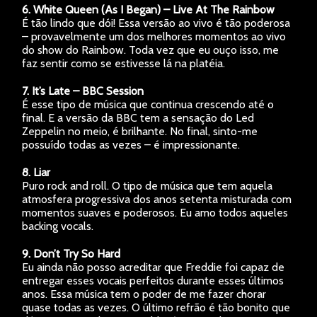
6. White Queen (As I Began) – Live At The Rainbow
É tão lindo que dói! Essa versão ao vivo é tão poderosa
– provavelmente um dos melhores momentos ao vivo
do show do Rainbow. Toda vez que eu ouço isso, me
faz sentir como se estivesse lá na platéia.
7. It’s Late – BBC Session
É esse tipo de música que continua crescendo até o
final. E a versão da BBC tem a sensação do Led
Zeppelin no meio, é brilhante. No final, sinto-me
possuído todas as vezes – é impressionante.
8. Liar
Puro rock and roll. O tipo de música que tem aquela
atmosfera progressiva dos anos setenta misturada com
momentos suaves e poderosos. Eu amo todos aqueles
backing vocals.
9. Don’t Try So Hard
Eu ainda não posso acreditar que Freddie foi capaz de
entregar esses vocais perfeitos durante esses últimos
anos. Essa música tem o poder de me fazer chorar
quase todas as vezes. O último refrão é tão bonito que