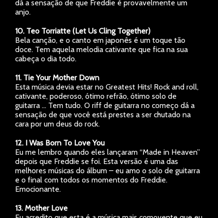
dá a sensação de que Freddie é provavelmente um
anjo.
10. Teo Torriatte (Let Us Cling Together)
Bela canção, e o canto em japonês é um toque tão
doce. Tem aquela melodia cativante que fica na sua
cabeça o dia todo.
11. Tie Your Mother Down
Esta música devia estar no Greatest Hits! Rock and roll,
cativante, poderoso, ótimo refrão, ótimo solo de
guitarra … Tem tudo. O riff de guitarra no começo dá a
sensação de que você está prestes a ser chutado na
cara por um deus do rock.
12. I Was Born To Love You
Eu me lembro quando eles lançaram “Made in Heaven”
depois que Freddie se foi. Esta versão é uma das
melhores músicas do álbum – eu amo o solo de guitarra
e o final com todos os momentos do Freddie.
Emocionante.
13. Mother Love
Eu acredito que esta é a música mais comovente que eu