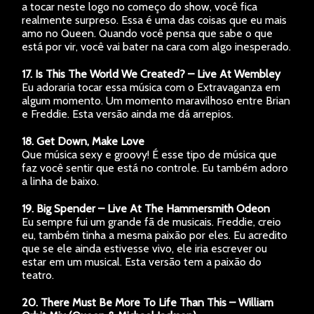
a tocar neste logo no começo do show, você fica
realmente surpreso. Essa é uma das coisas que eu mais
amo no Queen. Quando você pensa que sabe o que
está por vir, você vai bater na cara com algo inesperado.
17. Is This The World We Created? – Live At Wembley
Eu adoraria tocar essa música com o Extravaganza em
algum momento. Um momento maravilhoso entre Brian
e Freddie. Esta versão ainda me dá arrepios.
18. Get Down, Make Love
Que música sexy e groovy! É esse tipo de música que
faz você sentir que está no controle. Eu também adoro
a linha de baixo.
19. Big Spender – Live At The Hammersmith Odeon
Eu sempre fui um grande fã de musicais. Freddie, creio
eu, também tinha a mesma paixão por eles. Eu acredito
que se ele ainda estivesse vivo, ele iria escrever ou
estar em um musical. Esta versão tem a paixão do
teatro.
20. There Must Be More To Life Than This – William