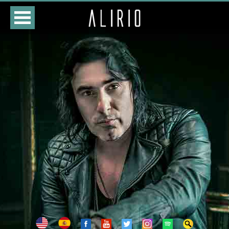
HOME
CURSO
LOJA
AGENDA
BIOGRAFIA
DISCOGRAFIA
FOTOS
VÍDEOS
CONTATOS