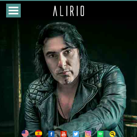
HOME
CURSO
LOJA
AGENDA
BIOGRAFIA
DISCOGRAFIA
FOTOS
VÍDEOS
CONTATOS