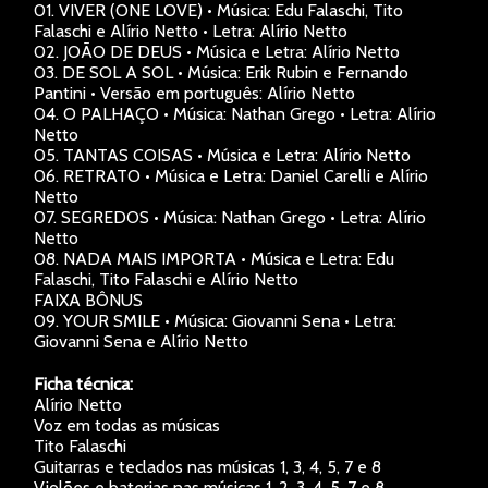
01. VIVER (ONE LOVE) • Música: Edu Falaschi, Tito
Falaschi e Alírio Netto • Letra: Alírio Netto
02. JOÃO DE DEUS • Música e Letra: Alírio Netto
03. DE SOL A SOL • Música: Erik Rubin e Fernando
Pantini • Versão em português: Alírio Netto
04. O PALHAÇO • Música: Nathan Grego • Letra: Alírio
Netto
05. TANTAS COISAS • Música e Letra: Alírio Netto
06. RETRATO • Música e Letra: Daniel Carelli e Alírio
Netto
07. SEGREDOS • Música: Nathan Grego • Letra: Alírio
Netto
08. NADA MAIS IMPORTA • Música e Letra: Edu
Falaschi, Tito Falaschi e Alírio Netto
FAIXA BÔNUS
09. YOUR SMILE • Música: Giovanni Sena • Letra:
Giovanni Sena e Alírio Netto
Ficha técnica:
Alírio Netto
Voz em todas as músicas
Tito Falaschi
Guitarras e teclados nas músicas 1, 3, 4, 5, 7 e 8
Violões e baterias nas músicas 1, 2, 3, 4, 5, 7 e 8