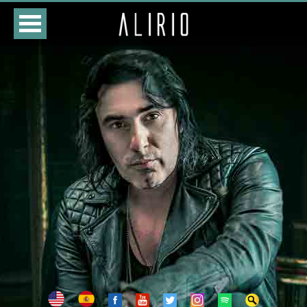
HOME
CURSO
LOJA
AGENDA
BIOGRAFIA
DISCOGRAFIA
FOTOS
VÍDEOS
CONTATOS