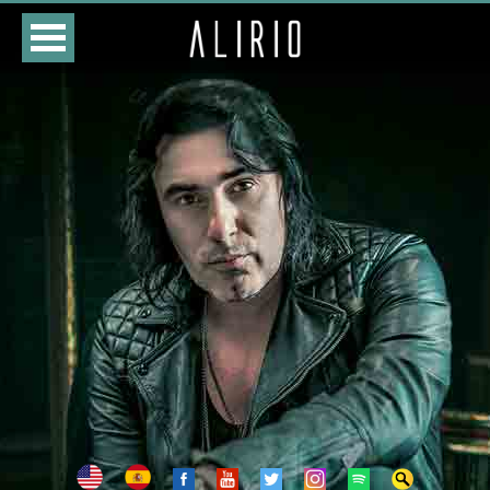
HOME
CURSO
LOJA
AGENDA
BIOGRAFIA
DISCOGRAFIA
FOTOS
VÍDEOS
CONTATOS